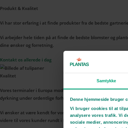
Produkt & Kvalitet
Vi har stor erfaring i at finde produkter fra de bedste gartneri
Vi arbejder hele tiden på at finde de bedste blomster og plante
dine ønsker og forretning.
Kontakt os allerede i dag
Kvalitet
Samtykke
Vores terminaler i Europa modtager året rundt flere millioner 
dyrkning under ordentlige forhold.
Denne hjemmeside bruger c
Vi bruger cookies til at tilp
Vi ønsker at være kendt for vores høje kvalitet af produkter. 
analysere vores trafik. Vi
videre til vores kunder rundt i Danmark og resten af Europa.
sociale medier, annoncerin