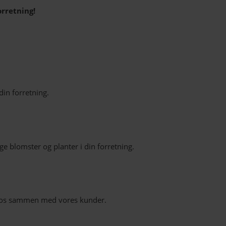
orretning!
in forretning.
lge blomster og planter i din forretning.
le os sammen med vores kunder.