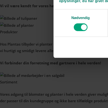
oplysninger, du har givet d
Vi vil være kendt for vores høje kvalitet!
Samtykkevalg
Nødvendig
Produkter
Hos Plantas tilbyder vi planter og blomster fra hele verden 
vi hurtigt og smidigt levere alle typer af planter og blomster i h
Vi forbinder din forretning med gartnere i hele verden!
Sortiment
Vores adgang til blomster og planter i hele verden giver mulig
der passer til din kundegruppe og ikke bare tilfældige produkt