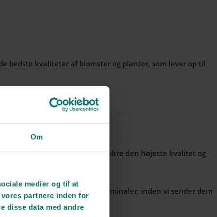
de bedste kvaliteter af blomster og planter, som lever op til
Om
algt af vores indkøbere for at sikre den højeste kvalitet og
sociale medier og til at
rne, når de ankommer til vores terminaler, inden vi sender dem
 vores partnere inden for
re disse data med andre