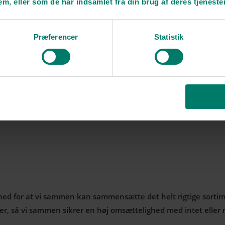
em, eller som de har indsamlet fra din brug af deres tjenester
Præferencer
Statistik
lige fra små potteplanter til 120 år gamle oliventræer. Genne
øjeste kvalitet til din forretning.
hed for at vi sammen kan sammensætte det helt rigtige sortiment
er, så vi sammen sikrer en høj omsættelighed med intet eller m