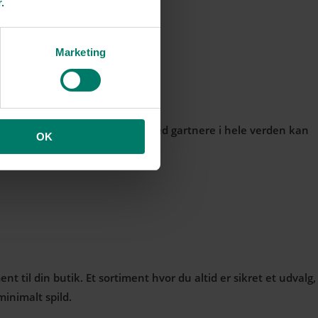
.
Marketing
m vores netværk og samarbejde med gartnere i hele verden kan
OK
 til din butik. Et sortiment hvor du altid er sikret et udvalg,
inimalt spild.