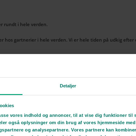
er rundt i hele verden.
r hos gartnerier i hele verden. Vi er hele tiden på udkig efter 
Detaljer
planter og blomster fra gartnere i hele verden, som er nøje udv
ookies
asse vores indhold og annoncer, til at vise dig funktioner til 
Derfor foretager vi hele tiden visuelle kontroller af produkte
 deler også oplysninger om din brug af vores hjemmeside med
gspartnere og analysepartnere. Vores partnere kan kombine