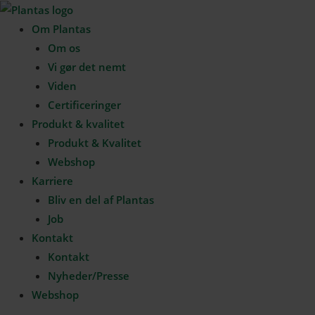
Gå
til
Om Plantas
indholdet
Om os
Vi gør det nemt
Viden
Certificeringer
Produkt & kvalitet
Produkt & Kvalitet
Webshop
Karriere
Bliv en del af Plantas
Job
Kontakt
Kontakt
Nyheder/Presse
Webshop